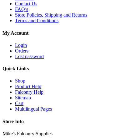
Contact Us
FAQ’s
Store Policies, Shipping and Returns
Terms and Conditions
My Account
Login
Orders
Lost password
Quick Links
Shop
Product Help
Falconry Help
Sitemap
Cart
Multilingual Pages
Store Info
Mike's Falconry Supplies