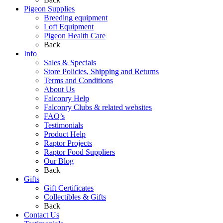
Pigeon Supplies
Breeding equipment
Loft Equipment
Pigeon Health Care
Back
Info
Sales & Specials
Store Policies, Shipping and Returns
Terms and Conditions
About Us
Falconry Help
Falconry Clubs & related websites
FAQ’s
Testimonials
Product Help
Raptor Projects
Raptor Food Suppliers
Our Blog
Back
Gifts
Gift Certificates
Collectibles & Gifts
Back
Contact Us