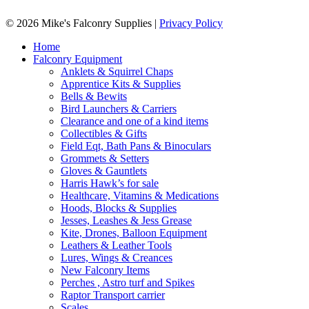
© 2026 Mike's Falconry Supplies |
Privacy Policy
Home
Falconry Equipment
Anklets & Squirrel Chaps
Apprentice Kits & Supplies
Bells & Bewits
Bird Launchers & Carriers
Clearance and one of a kind items
Collectibles & Gifts
Field Eqt, Bath Pans & Binoculars
Grommets & Setters
Gloves & Gauntlets
Harris Hawk’s for sale
Healthcare, Vitamins & Medications
Hoods, Blocks & Supplies
Jesses, Leashes & Jess Grease
Kite, Drones, Balloon Equipment
Leathers & Leather Tools
Lures, Wings & Creances
New Falconry Items
Perches , Astro turf and Spikes
Raptor Transport carrier
Scales